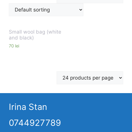
Small wool bag (white
and black)
70
lei
Irina Stan
0744927789