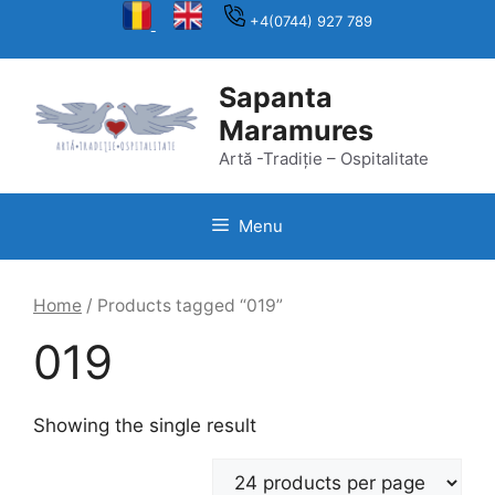
Skip
+4(0744) 927 789
to
content
Sapanta
Maramures
Artă -Tradiție – Ospitalitate
Menu
Home
/ Products tagged “019”
019
Showing the single result