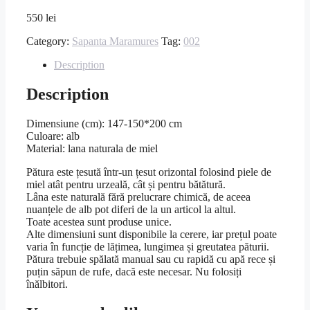
550
lei
Category:
Sapanta Maramures
Tag:
002
Description
Description
Dimensiune (cm): 147-150*200 cm
Culoare: alb
Material: lana naturala de miel
Pătura este țesută într-un țesut orizontal folosind piele de
miel atât pentru urzeală, cât și pentru bătătură.
Lâna este naturală fără prelucrare chimică, de aceea
nuanțele de alb pot diferi de la un articol la altul.
Toate acestea sunt produse unice.
Alte dimensiuni sunt disponibile la cerere, iar prețul poate
varia în funcție de lățimea, lungimea și greutatea păturii.
Pătura trebuie spălată manual sau cu rapidă cu apă rece și
puțin săpun de rufe, dacă este necesar. Nu folosiți
înălbitori.