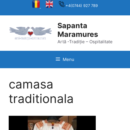
Skip
+4(0744) 927 789
to
content
Sapanta
Maramures
Artă -Tradiție – Ospitalitate
Menu
camasa
traditionala