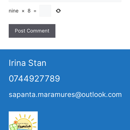
nine
×
8
=
Irina Stan
0744927789
sapanta.maramures@outlook.com