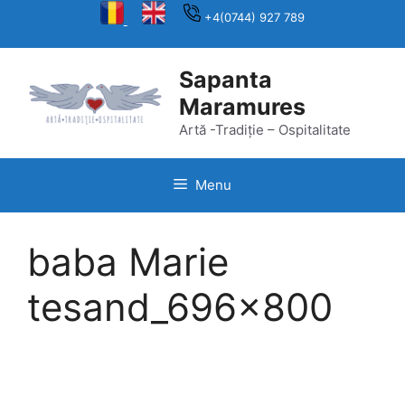
Skip
+4(0744) 927 789
to
content
Sapanta
Maramures
Artă -Tradiție – Ospitalitate
Menu
baba Marie
tesand_696x800