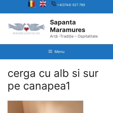
Skip
+4(0744) 927 789
to
content
Sapanta
Maramures
Artă -Tradiție – Ospitalitate
Menu
cerga cu alb si sur
pe canapea1