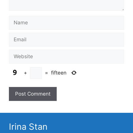
Name
Email
Website
+
=
fifteen
Irina Stan