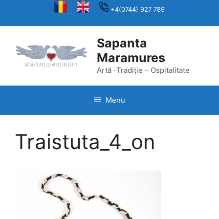
Skip
+4(0744) 927 789
to
content
Sapanta
Maramures
Artă -Tradiție – Ospitalitate
Menu
Traistuta_4_on