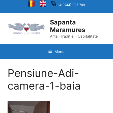
Skip
+4(0744) 927 789
to
content
Sapanta
Maramures
Artă -Tradiție – Ospitalitate
Menu
Pensiune-Adi-
camera-1-baia