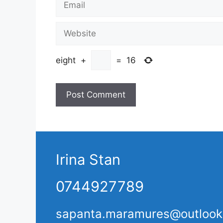
Website
eight
+
=
16
Irina Stan
0744927789
sapanta.maramures@outloo