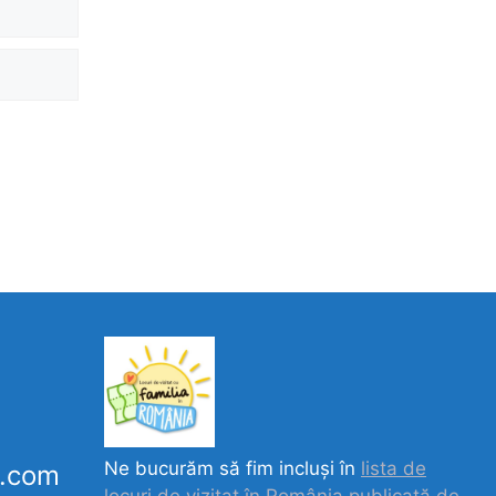
Ne bucurăm să fim incluși în
lista de
k.com
locuri de vizitat în România publicată de