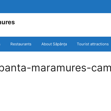
mures
e
s
Restaurants
About Săpânța
Tourist attractions
apanta-maramures-cam