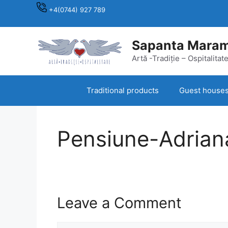
Skip
+4(0744) 927 789
to
content
Sapanta Mara
Artă -Tradiție – Ospitalitat
Traditional products
Guest house
Pensiune-Adrian
Leave a Comment
Comment