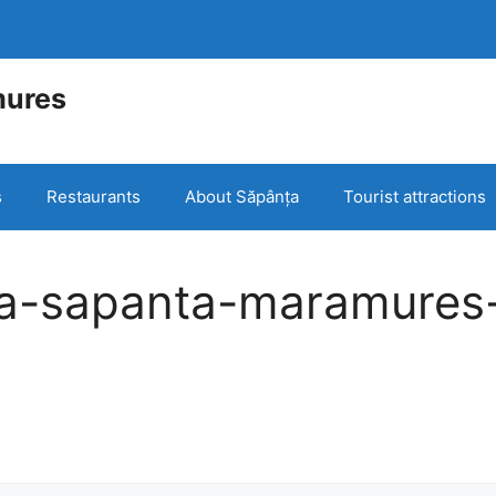
mures
e
s
Restaurants
About Săpânța
Tourist attractions
a-sapanta-maramures-