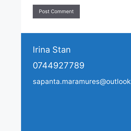
Irina Stan
0744927789
sapanta.maramures@outloo