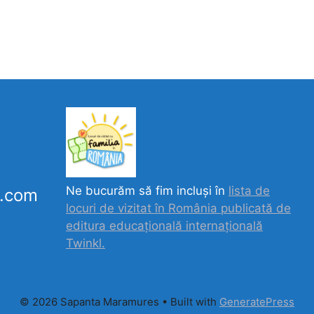
Ne bucurăm să fim incluși în
lista de
k.com
locuri de vizitat în România publicată de
editura educațională internațională
Twinkl.
© 2026 Sapanta Maramures
• Built with
GeneratePress