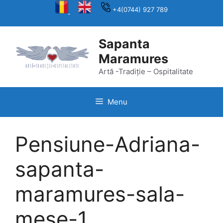
Skip
+4(0744) 927 789
to
content
Sapanta
Maramures
Artă -Tradiție – Ospitalitate
Menu
Pensiune-Adriana-
sapanta-
maramures-sala-
mese-1