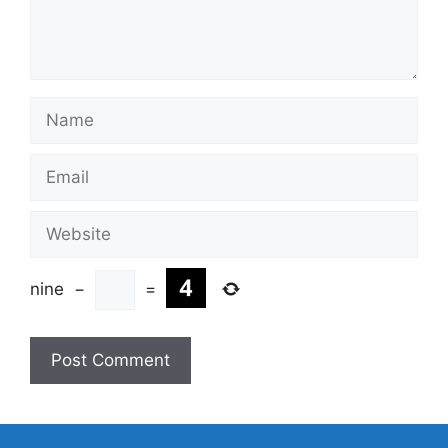
Name
Email
Website
nine
−
=