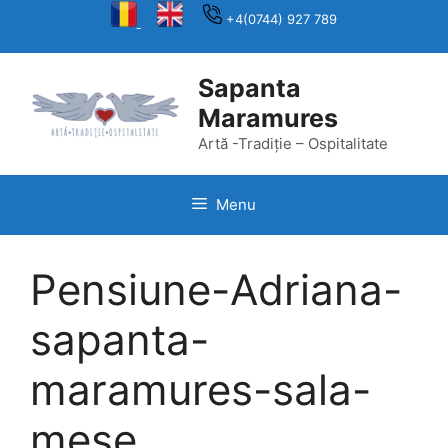
Skip
+4(0744) 927 789
to
content
Sapanta
Maramures
Artă -Tradiție – Ospitalitate
Menu
Pensiune-Adriana-
sapanta-
maramures-sala-
mese