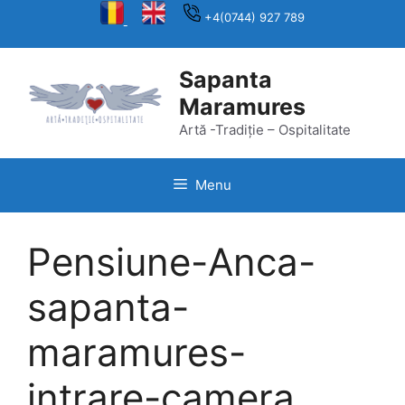
Skip
+4(0744) 927 789
to
content
Sapanta
Maramures
Artă -Tradiție – Ospitalitate
Menu
Pensiune-Anca-
sapanta-
maramures-
intrare-camera