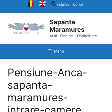
Skip
+4(0744) 927 789
to
content
Sapanta
Maramures
Artă -Tradiție – Ospitalitate
Menu
Pensiune-Anca-
sapanta-
maramures-
intrare-camere