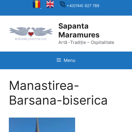
Skip
+4(0744) 927 789
to
content
Sapanta
Maramures
Artă -Tradiție – Ospitalitate
Menu
Manastirea-
Barsana-biserica