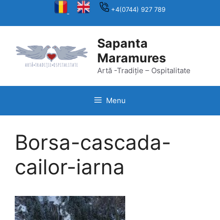
Skip
+4(0744) 927 789
to
content
Sapanta
Maramures
Artă -Tradiție – Ospitalitate
Menu
Borsa-cascada-
cailor-iarna