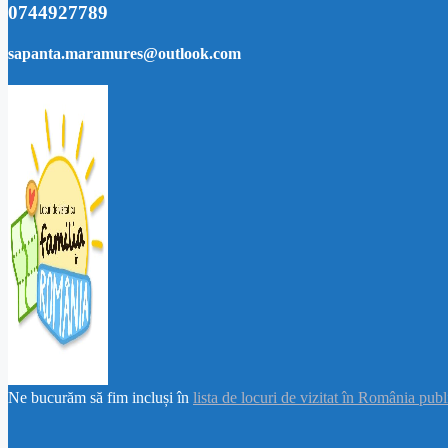
0744927789
sapanta.maramures@outlook.com
Ne bucurăm să fim incluși în
lista de locuri de vizitat în România pub