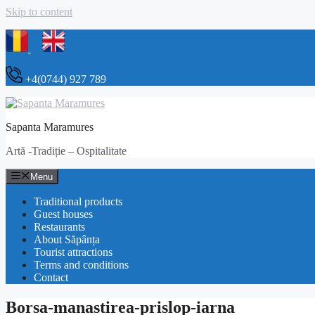
Skip to content
+4(0744) 927 789
Sapanta Maramures
Artă -Tradiție – Ospitalitate
Menu
Traditional products
Guest houses
Restaurants
About Săpânța
Tourist attractions
Terms and conditions
Contact
Borsa-manastirea-prislop-iarna