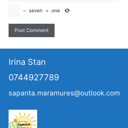
−
seven
=
one
Irina Stan
0744927789
sapanta.maramures@outlook.com