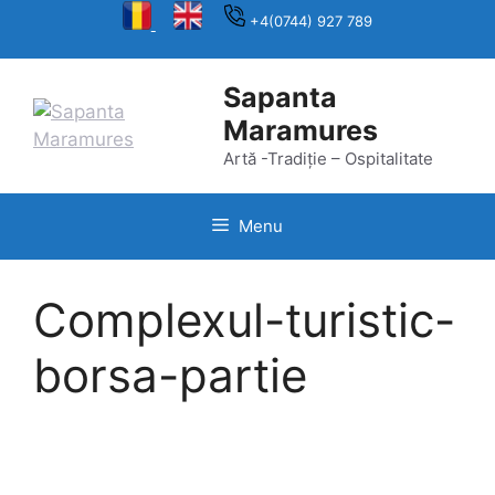
Skip
+4(0744) 927 789
to
content
Sapanta
Maramures
Artă -Tradiție – Ospitalitate
Menu
Complexul-turistic-
borsa-partie