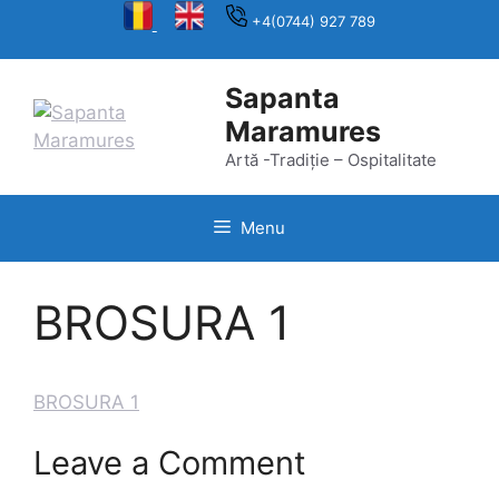
Skip
+4(0744) 927 789
to
content
Sapanta
Maramures
Artă -Tradiție – Ospitalitate
Menu
BROSURA 1
BROSURA 1
Leave a Comment