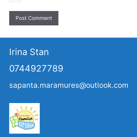
Irina Stan
0744927789
sapanta.maramures@outlook.com