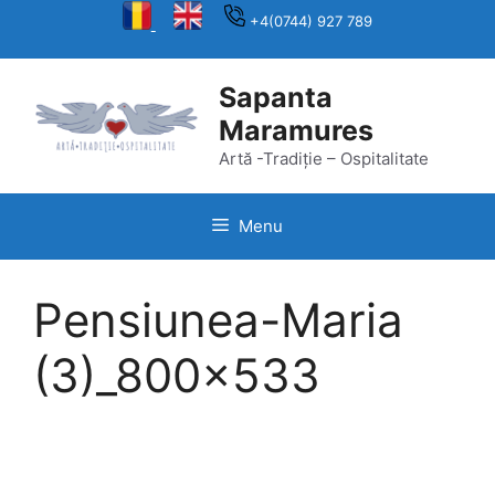
Skip
+4(0744) 927 789
to
content
Sapanta
Maramures
Artă -Tradiție – Ospitalitate
Menu
Pensiunea-Maria
(3)_800x533