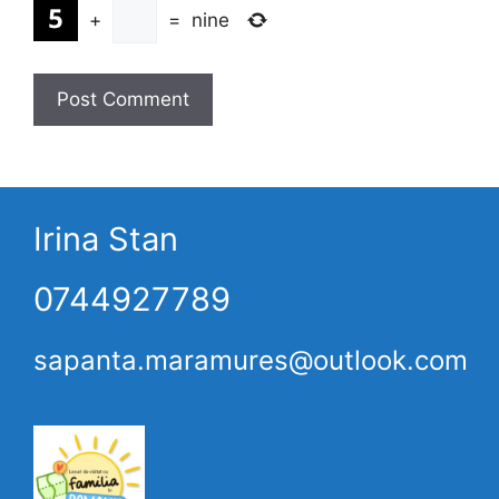
+
=
nine
Irina Stan
0744927789
sapanta.maramures@outlook.com