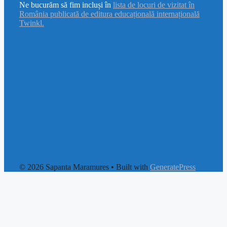
Ne bucurăm să fim incluși în
lista de locuri de vizitat în
România publicată de editura educațională internațională
Twinkl.
© 2026 Sapanta Maramures
• Built with
GeneratePress