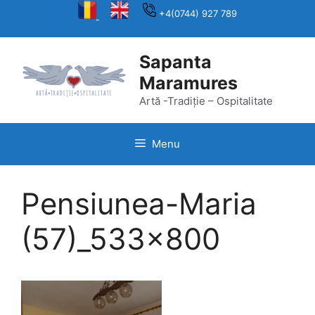
Skip
+4(0744) 927 789
to
content
Sapanta
Maramures
Artă -Tradiție – Ospitalitate
Menu
Pensiunea-Maria
(57)_533x800