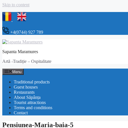
Skip to content
+4(0744) 927 789
Sapanta Maramures
Artă -Tradiție – Ospitalitate
Menu
Traditional products
Guest houses
Restaurants
About Săpânța
Tourist attractions
Terms and conditions
Contact
Pensiunea-Maria-baia-5