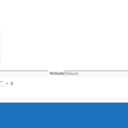
Website
=
9