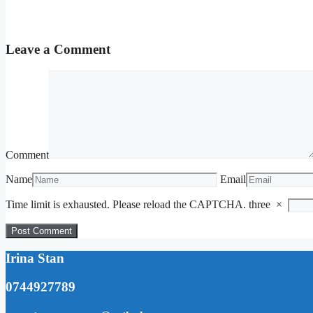
Leave a Comment
Comment
Name
Email
Time limit is exhausted. Please reload the CAPTCHA.
three
×
Irina Stan
0744927789