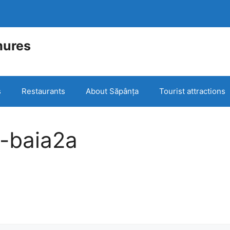
mures
e
s
Restaurants
About Săpânța
Tourist attractions
-baia2a