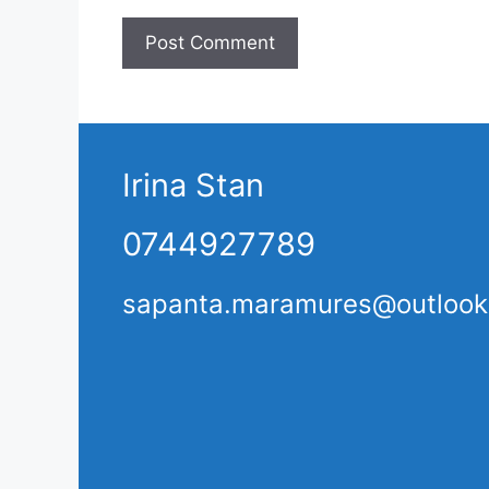
Irina Stan
0744927789
sapanta.maramures@outloo