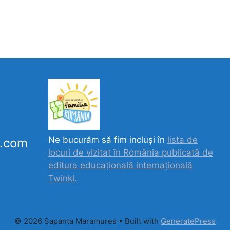
Ne bucurăm să fim incluși în
lista de
k.com
locuri de vizitat în România publicată de
editura educațională internațională
Twinkl.
© 2026 Sapanta Maramures
• Built with
GeneratePress