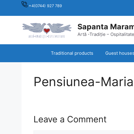
Skip
+4(0744) 927 789
to
content
Sapanta Mara
Artă -Tradiție – Ospitalitat
Traditional products
Guest house
Pensiunea-Maria
Leave a Comment
Comment