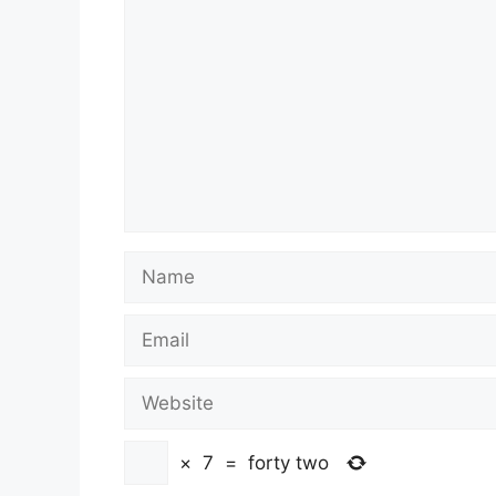
Name
Email
Website
×
7
=
forty two