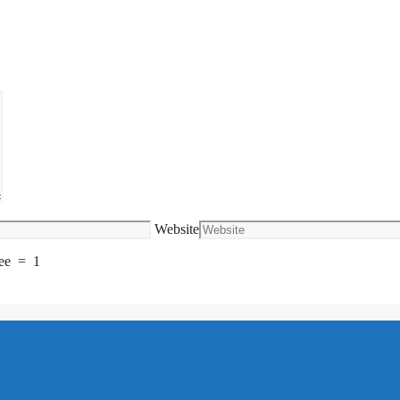
Website
ee
=
1