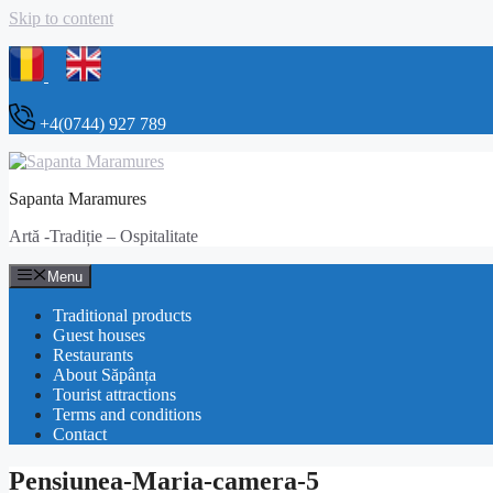
Skip to content
+4(0744) 927 789
Sapanta Maramures
Artă -Tradiție – Ospitalitate
Menu
Traditional products
Guest houses
Restaurants
About Săpânța
Tourist attractions
Terms and conditions
Contact
Pensiunea-Maria-camera-5