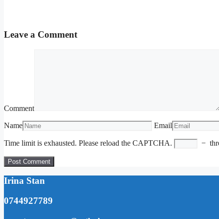
Leave a Comment
Comment
Name
Email
Time limit is exhausted. Please reload the CAPTCHA.
−
thr
Irina Stan
0744927789