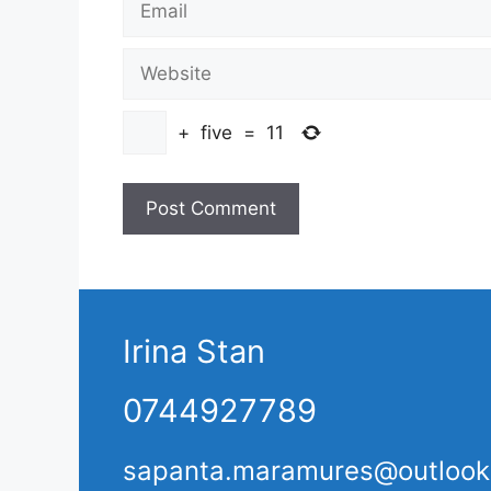
Website
+
five
=
11
Irina Stan
0744927789
sapanta.maramures@outloo