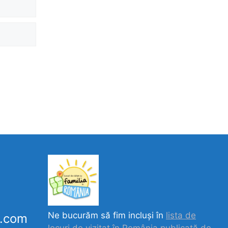
Ne bucurăm să fim incluși în
lista de
k.com
locuri de vizitat în România publicată de