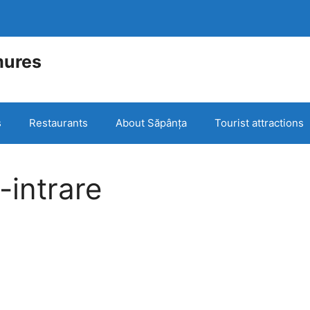
mures
e
s
Restaurants
About Săpânța
Tourist attractions
intrare