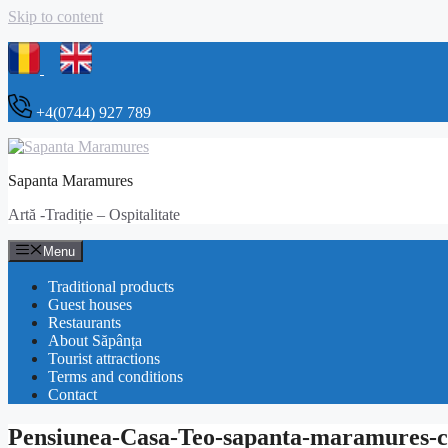
Skip to content
+4(0744) 927 789
Sapanta Maramures
Artă -Tradiție – Ospitalitate
Menu
Traditional products
Guest houses
Restaurants
About Săpânța
Tourist attractions
Terms and conditions
Contact
Pensiunea-Casa-Teo-sapanta-maramures-c