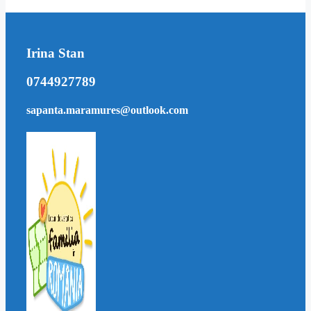
Irina Stan
0744927789
sapanta.maramures@outlook.com