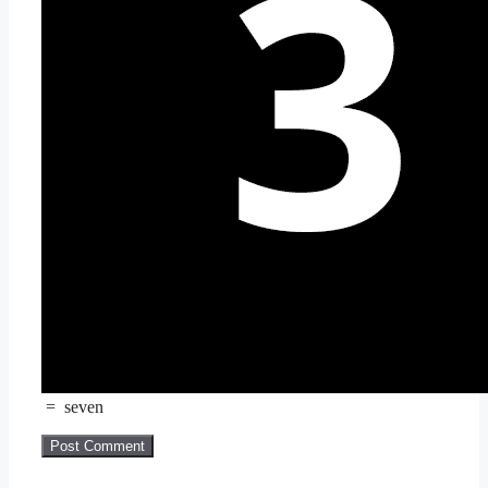
=
seven