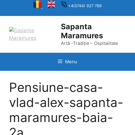
Skip
+4(0744) 927 789
to
content
Sapanta
Maramures
Artă -Tradiție – Ospitalitate
Menu
Pensiune-casa-
vlad-alex-sapanta-
maramures-baia-
2a