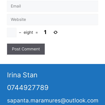
Email
Website
−
eight
=
Irina Stan
0744927789
sapanta.maramures@outlook.com