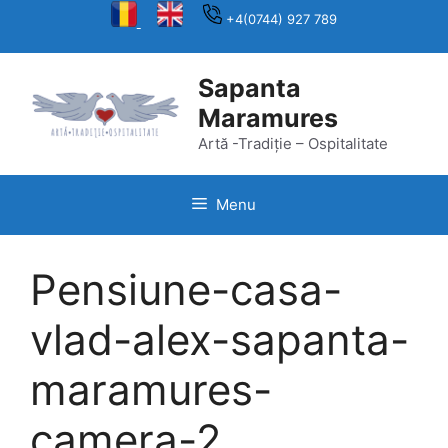
Skip
+4(0744) 927 789
to
content
Sapanta
Maramures
Artă -Tradiție – Ospitalitate
Menu
Pensiune-casa-
vlad-alex-sapanta-
maramures-
camera-2