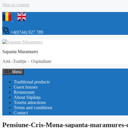
Skip to content
+4(0744) 927 789
Sapanta Maramures
Artă -Tradiție – Ospitalitate
Menu
Traditional products
Guest houses
Restaurants
About Săpânța
Tourist attractions
Terms and conditions
Contact
Pensiune-Cris-Mona-sapanta-maramures-