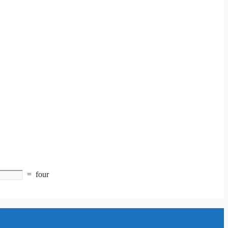
=
four