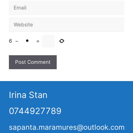
Email
Website
6
−
=
Irina Stan
0744927789
sapanta.maramures@outlook.com