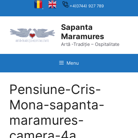
Skip
+4(0744) 927 789
to
content
Sapanta
Maramures
Artă -Tradiție – Ospitalitate
Menu
Pensiune-Cris-
Mona-sapanta-
maramures-
camera-4a