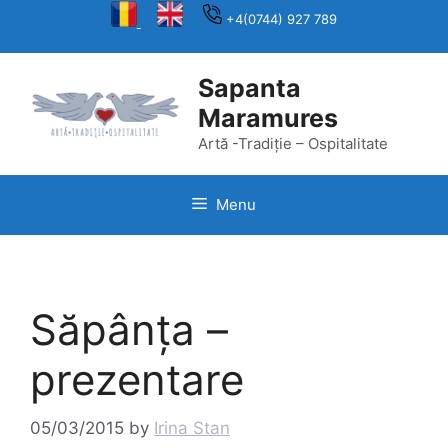
Skip
+4(0744) 927 789
to
content
Sapanta
Maramures
Artă -Tradiție – Ospitalitate
Menu
Săpânța –
prezentare
05/03/2015
by
Irina Stan