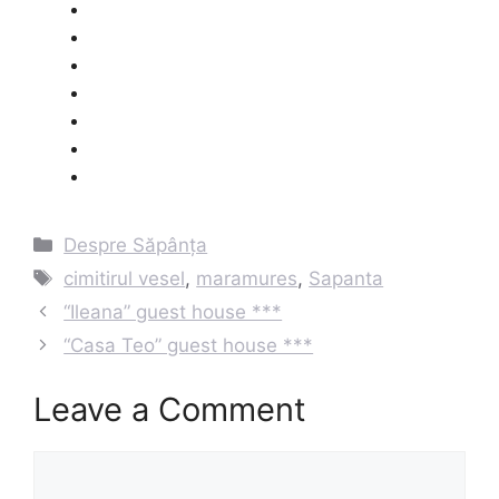
Categories
Despre Săpânța
Tags
cimitirul vesel
,
maramures
,
Sapanta
Post
“Ileana” guest house ***
navigation
“Casa Teo” guest house ***
Leave a Comment
Comment