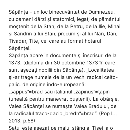
Săpânţa – un loc binecuvântat de Dumnezeu,
cu oameni dârzi şi statornici, legaţi de pământul
moştenit de la Stan, de la Petru, de la Ilie, Mihai
şi Sandrin a lui Stan, precum şi al lui Nan, Dan,
Tivadar, Tite, cei care au format hotarul
Săpânţei.
Săpânţa apare în documente şi înscrisuri de la
1373, (diploma din 30 octombrie 1373 în care
sunt aşezaţi nobilii din Săpânţa). „Localitatea
şi-ar trage numele de la un vechi radical celto-
galic, de origine indo-europeană:
„sappus”=brad sau italianul „zapinus”=ţapin
(unealtă pentru manevrat buştenii). La obârşie,
Valea Săpânţei se numeşte Valea Bradului, de
la radicalul traco-dacic „bredh”=brad”. (Pop L.,
2013, p.58)
Satul este aşezat pe malul stâng al Tisei la o