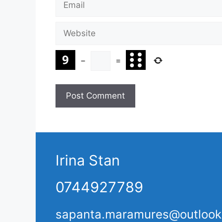
Website
−
=
Irina Stan
0744927789
sapanta.maramures@outloo