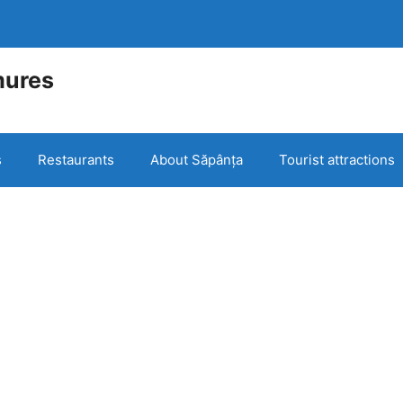
mures
e
s
Restaurants
About Săpânța
Tourist attractions