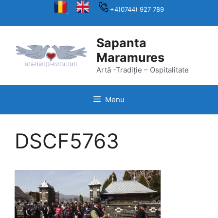
Skip
+4(0744) 927 789
to
content
Sapanta
Maramures
Artă -Tradiție – Ospitalitate
Menu
DSCF5763