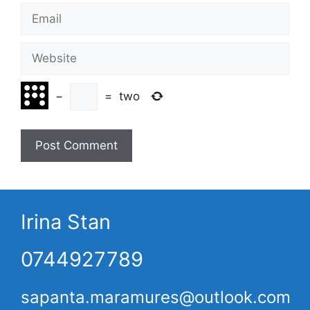
Email
Website
−
=
two
Irina Stan
0744927789
sapanta.maramures@outlook.com