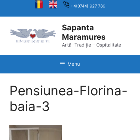
Skip
+4(0744) 927 789
to
content
Sapanta
Maramures
Artă -Tradiție – Ospitalitate
Menu
Pensiunea-Florina-
baia-3