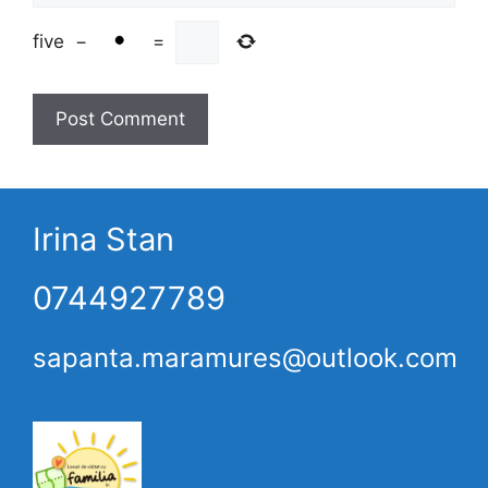
five
−
=
Irina Stan
0744927789
sapanta.maramures@outlook.com