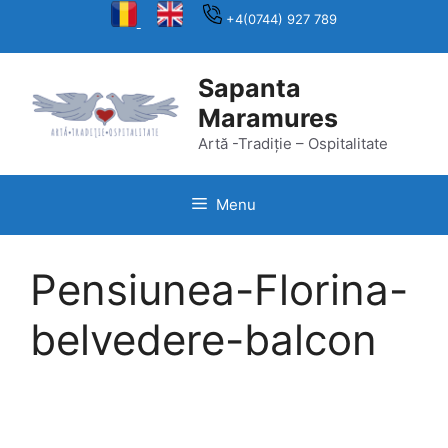
Skip
+4(0744) 927 789
to
content
Sapanta
Maramures
Artă -Tradiție – Ospitalitate
Menu
Pensiunea-Florina-
belvedere-balcon