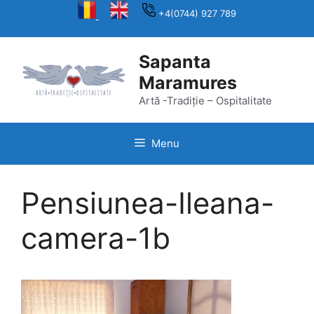
Skip
+4(0744) 927 789
to
content
Sapanta
Maramures
Artă -Tradiție – Ospitalitate
Menu
Pensiunea-Ileana-
camera-1b