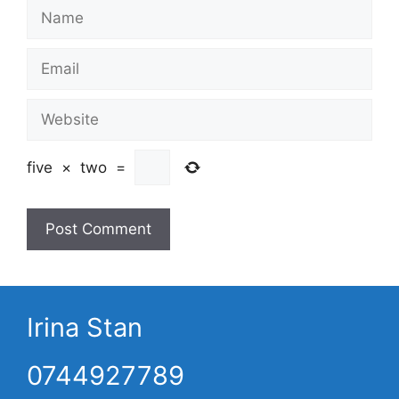
Name
Email
Website
five
×
two
=
Irina Stan
0744927789