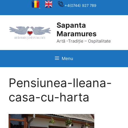
Skip
+4(0744) 927 789
to
content
Sapanta
Maramures
Artă -Tradiție – Ospitalitate
Menu
Pensiunea-Ileana-
casa-cu-harta