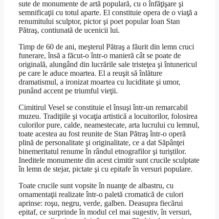
sute de monumente de artă populară, cu o înfăţişare şi
semnificaţii cu totul aparte. El constituie opera de o viaţă a
renumitului sculptor, pictor şi poet popular Ioan Stan
Pătraş, contiunată de ucenicii lui.
Timp de 60 de ani, meşterul Pătraş a făurit din lemn cruci
funerare, însă a făcut-o într-o manieră cât se poate de
originală, alungând din lucrările sale tristeţea şi întunericul
pe care le aduce moartea. El a reuşit să înlăture
dramatismul, a ironizat moartea cu luciditate şi umor,
punând accent pe triumful vieţii.
Cimitirul Vesel se constituie el însuşi într-un remarcabil
muzeu. Tradiţiile şi vocaţia artistică a locuitorilor, folosirea
culorilor pure, calde, neamestecate, arta lucrului cu lemnul,
toate acestea au fost reunite de Stan Pătraş într-o operă
plină de personalitate şi originalitate, ce a dat Săpânţei
binemeritatul renume în rândul etnografilor şi turiştilor.
Ineditele monumente din acest cimitir sunt crucile sculptate
în lemn de stejar, pictate şi cu epitafe în versuri populare.
Toate crucile sunt vopsite în nuanţe de albastru, cu
ornamentaţii realizate într-o paletă cromatică de culori
aprinse: roşu, negru, verde, galben. Deasupra fiecărui
epitaf, ce surprinde în modul cel mai sugestiv, în versuri,