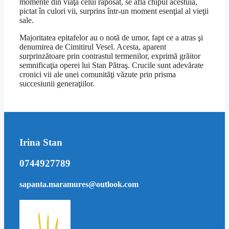
momente din viaţa celui răposat, se află chipul acestuia,
pictat în culori vii, surprins într-un moment esenţial al vieţii
sale.
Majoritatea epitafelor au o notă de umor, fapt ce a atras şi
denumirea de Cimitirul Vesel. Acesta, aparent
surprinzătoare prin contrastul termenilor, exprimă grăitor
semnificaţia operei lui Stan Pătraş. Crucile sunt adevărate
cronici vii ale unei comunităţi văzute prin prisma
succesiunii generaţiilor.
Irina Stan
0744927789
sapanta.maramures@outlook.com