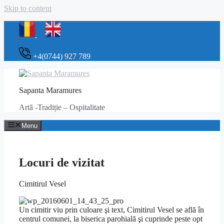
Skip to content
+4(0744) 927 789
Sapanta Maramures
Artă -Tradiție – Ospitalitate
Menu
Locuri de vizitat
yeezy shoes
Cimitirul Vesel
yeezy boost
350
http://yeezyboost350v2s.us.com
yeezy boost 350 v2 copper
black
yeezy boost 350 v2
Un cimitir viu prin culoare şi text, Cimitirul Vesel se află în
centrul comunei, la biserica parohială şi cuprinde peste opt