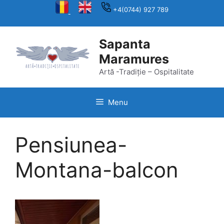
Skip
+4(0744) 927 789
to
content
Sapanta
Maramures
Artă -Tradiție – Ospitalitate
Menu
Pensiunea-
Montana-balcon