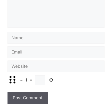
Name
Email
Website
−
1
=