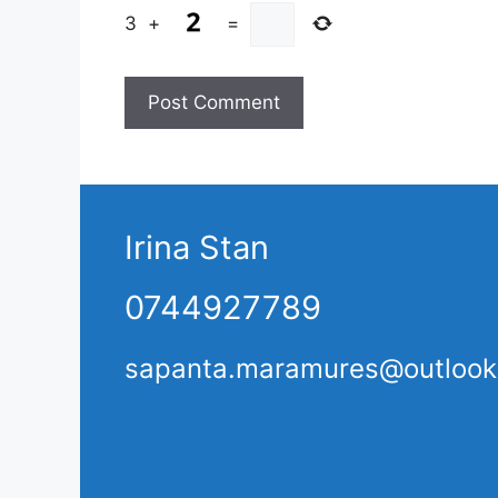
3
+
=
Irina Stan
0744927789
sapanta.maramures@outloo