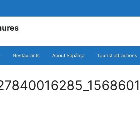
mures
e
s
Restaurants
About Săpânța
Tourist attractions
27840016285_156860