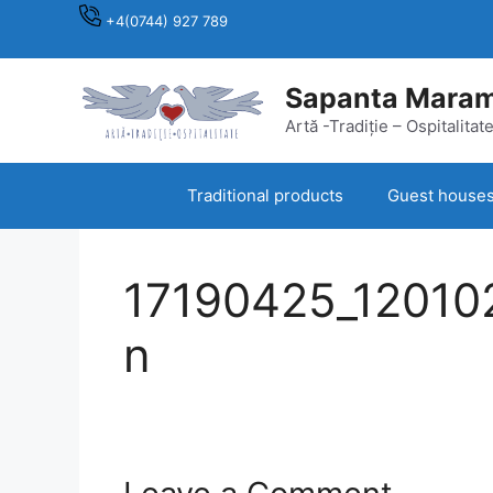
Skip
+4(0744) 927 789
to
content
Sapanta Mara
Artă -Tradiție – Ospitalitat
Traditional products
Guest house
17190425_12010
n