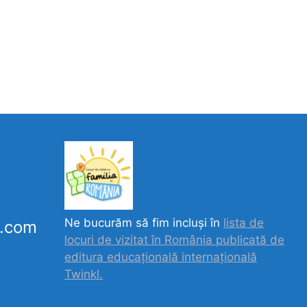
Ne bucurăm să fim incluși în
lista de
k.com
locuri de vizitat în România publicată de
editura educațională internațională
Twinkl.