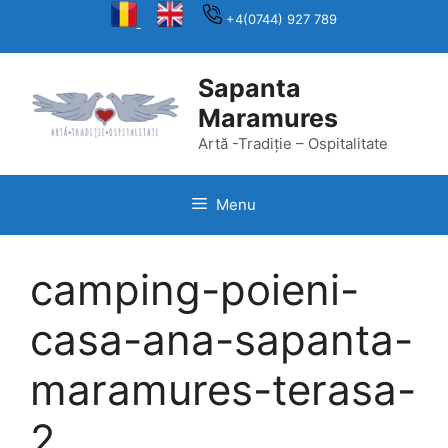
Skip
+4(0744) 927 789
to
content
Sapanta
Maramures
Artă -Tradiție – Ospitalitate
Menu
camping-poieni-
casa-ana-sapanta-
maramures-terasa-
2