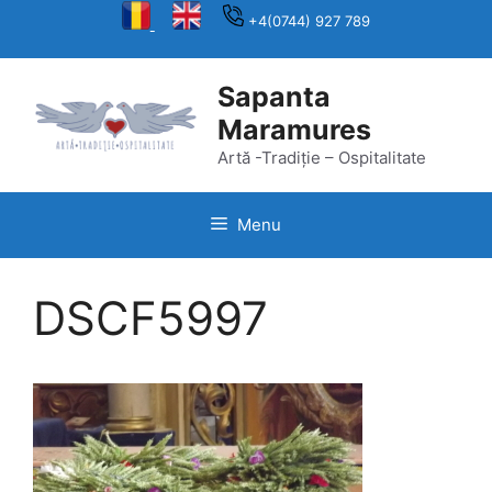
Skip
+4(0744) 927 789
to
content
Sapanta
Maramures
Artă -Tradiție – Ospitalitate
Menu
DSCF5997