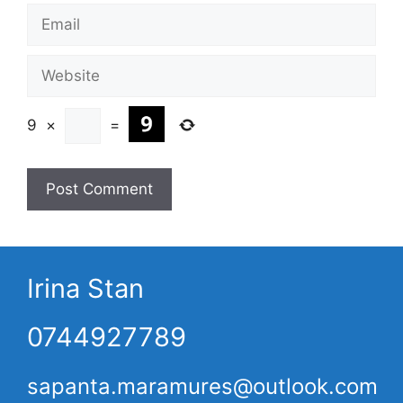
Email
Website
9
×
=
Irina Stan
0744927789
sapanta.maramures@outlook.com