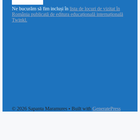
Ne bucurăm să fim incluși în
lista de locuri de vizitat în
România publicată de editura educațională internațională
Twinkl.
© 2026 Sapanta Maramures
• Built with
GeneratePress