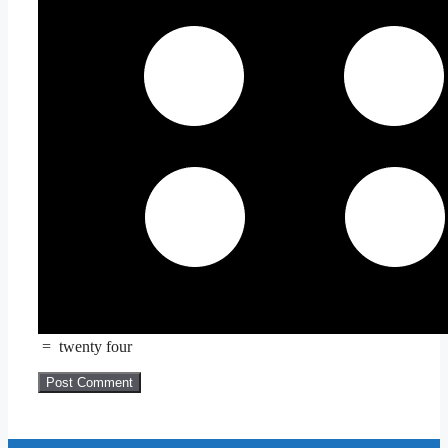
=
twenty four