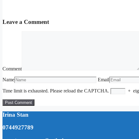
Leave a Comment
Comment
Name
Email
Time limit is exhausted. Please reload the CAPTCHA.
+
eig
Irina Stan
0744927789