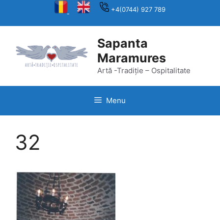
Skip
+4(0744) 927 789
to
content
Sapanta
Maramures
Artă -Tradiție – Ospitalitate
Menu
32