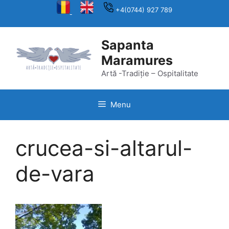
Skip
+4(0744) 927 789
to
content
Sapanta
Maramures
Artă -Tradiție – Ospitalitate
Menu
crucea-si-altarul-
de-vara