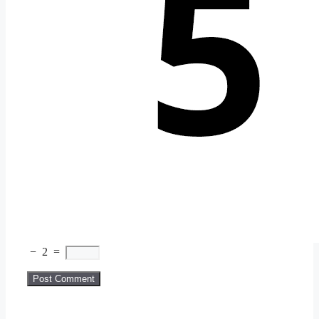
−
2
=