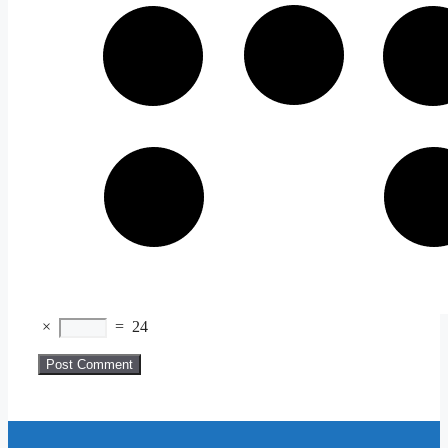
×
=
24