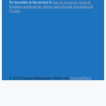
Ne bucurăm să fim incluși în
lista de locuri de vizitat în
România publicată de editura educațională internațională
Twinkl.
© 2026 Sapanta Maramures
• Built with
GeneratePress