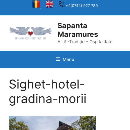
Skip
+4(0744) 927 789
to
content
Sapanta
Maramures
Artă -Tradiție – Ospitalitate
Menu
Sighet-hotel-
gradina-morii