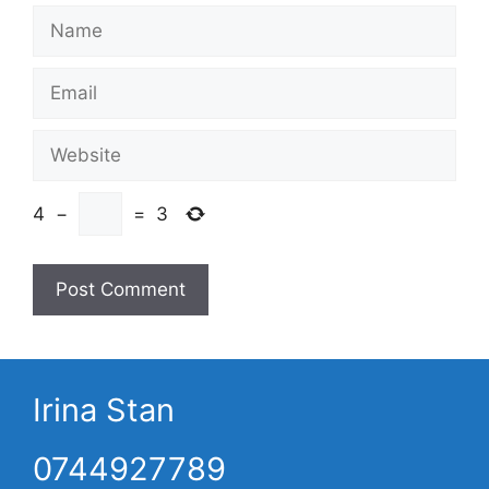
Name
Email
Website
4
−
=
3
Irina Stan
0744927789